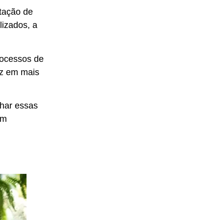
tação de
lizados, a
rocessos de
uz em mais
har essas
em