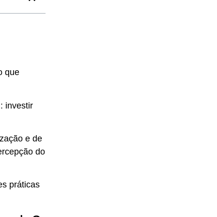
o que
 investir
ização e de
percepção do
es práticas