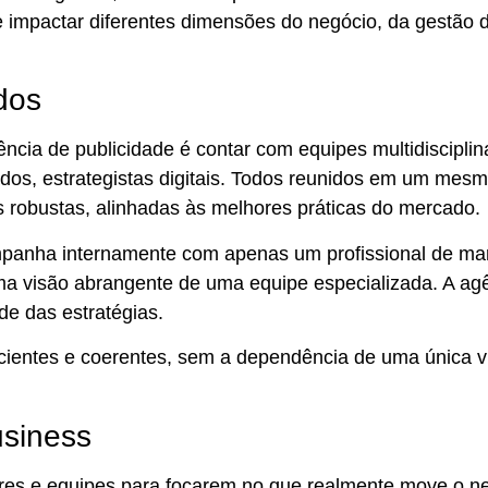
 impactar diferentes dimensões do negócio, da gestão 
dos
ência de publicidade
é contar com equipes multidisciplin
ados, estrategistas digitais. Todos reunidos em um mesm
 robustas
, alinhadas às melhores práticas do mercado.
anha internamente com apenas um profissional de mar
sma visão abrangente de uma equipe especializada.
A agê
de das estratégias.
eficientes e coerentes, sem a dependência de uma única 
usiness
res e equipes para focarem no que realmente move o ne