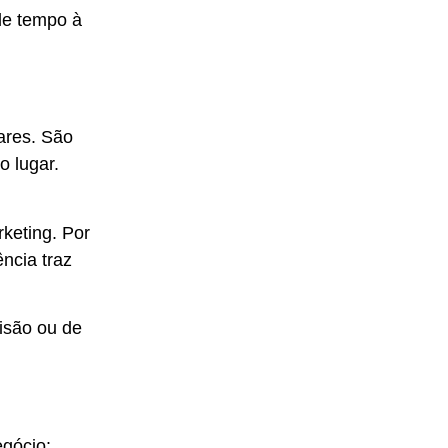
de tempo à
ares. São
o lugar.
keting. Por
ncia traz
visão ou de
gócio: