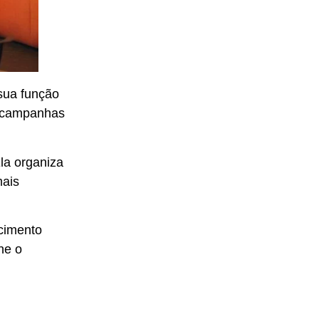
sua função
m campanhas
Ela
organiza
mais
ecimento
he o