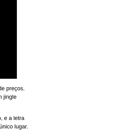
de preços.
 jingle
 e a letra
nico lugar.