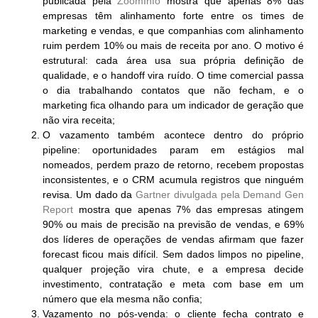
publicada pela
ZoomInfo
mostra que apenas 8% das
empresas têm alinhamento forte entre os times de
marketing e vendas, e que companhias com alinhamento
ruim perdem 10% ou mais de receita por ano. O motivo é
estrutural: cada área usa sua própria definição de
qualidade, e o handoff vira ruído. O time comercial passa
o dia trabalhando contatos que não fecham, e o
marketing fica olhando para um indicador de geração que
não vira receita;
O vazamento também acontece dentro do próprio
pipeline:
oportunidades param em estágios mal
nomeados, perdem prazo de retorno, recebem propostas
inconsistentes, e o CRM acumula registros que ninguém
revisa. Um dado da
Gartner divulgada pela Demand Gen
Report
mostra que apenas 7% das empresas atingem
90% ou mais de precisão na previsão de vendas, e 69%
dos líderes de operações de vendas afirmam que fazer
forecast ficou mais difícil. Sem dados limpos no pipeline,
qualquer projeção vira chute, e a empresa decide
investimento, contratação e meta com base em um
número que ela mesma não confia;
Vazamento no pós-venda:
o cliente fecha contrato e