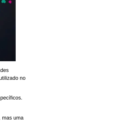
ades
tilizado no
pecíficos.
”, mas uma