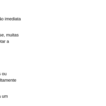
ão imediata
e, muitas
tar a
s ou
altamente
 a um