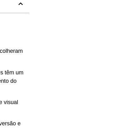
scolheram
es têm um
ento do
e visual
versão e