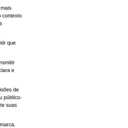
 mais
o contexto
s
tir que
nsmitir
lara e
isões de
u público-
nte suas
 marca.