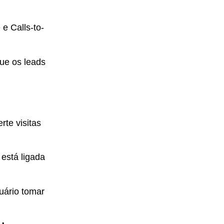
 e Calls-to-
que os leads
te visitas
está ligada
uário tomar