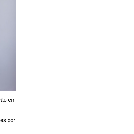
ção em
tes por