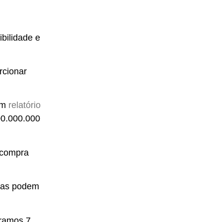
bilidade e
rcionar
um
relatório
00.000.000
 compra
esas podem
paramos
7