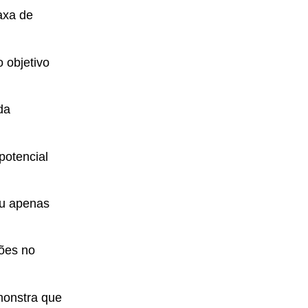
axa de
 objetivo
da
potencial
ou apenas
ões no
monstra que