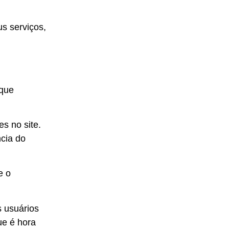
us serviços,
 que
s no site.
cia do
e o
 usuários
ue
é hora