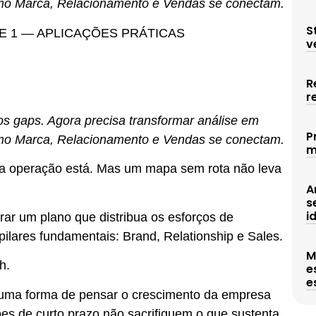
como Marca, Relacionamento e Vendas se conectam.
S
E 1 — APLICAÇÕES PRÁTICAS
v
R
r
os gaps. Agora precisa transformar análise em
P
como Marca, Relacionamento e Vendas se conectam.
m
 a operação está. Mas um mapa sem rota não leva
A
s
i
rar um plano que distribua os esforços de
 pilares fundamentais: Brand, Relationship e Sales.
M
h.
e
e
uma forma de pensar o crescimento da empresa
es de curto prazo não sacrifiquem o que sustenta