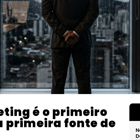
eting é o primeiro
a primeira fonte de
N
D