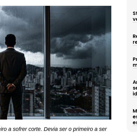
S
v
R
r
P
m
A
s
i
M
e
e
ro a sofrer corte. Devia ser o primeiro a ser