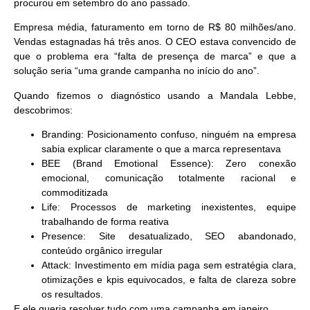
procurou em setembro do ano passado.
Empresa média, faturamento em torno de R$ 80 milhões/ano.
Vendas estagnadas há três anos. O CEO estava convencido de
que o problema era “falta de presença de marca” e que a
solução seria “uma grande campanha no início do ano”.
Quando fizemos o diagnóstico usando a Mandala Lebbe,
descobrimos:
Branding
: Posicionamento confuso, ninguém na empresa
sabia explicar claramente o que a marca representava
BEE (Brand Emotional Essence)
: Zero conexão
emocional, comunicação totalmente racional e
commoditizada
Life
: Processos de marketing inexistentes, equipe
trabalhando de forma reativa
Presence
: Site desatualizado, SEO abandonado,
conteúdo orgânico irregular
Attack
: Investimento em mídia paga sem estratégia clara,
otimizações e kpis equivocados, e falta de clareza sobre
os resultados.
E ele queria resolver tudo com uma campanha em janeiro.